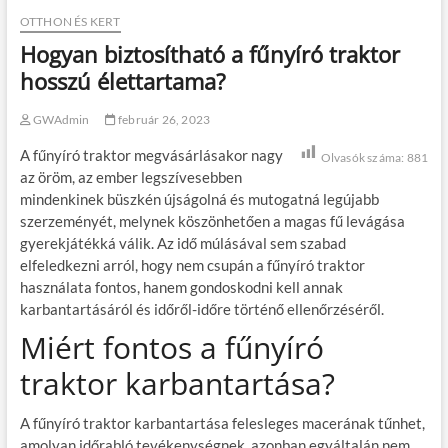
OTTHON ÉS KERT
Hogyan biztosítható a fűnyíró traktor
hosszú élettartama?
GWAdmin
február 26, 2023
A fűnyíró traktor megvásárlásakor nagy
Olvasók száma:
881
az öröm, az ember legszívesebben
mindenkinek büszkén újságolná és mutogatná legújabb
szerzeményét, melynek köszönhetően a magas fű levágása
gyerekjátékká válik. Az idő múlásával sem szabad
elfeledkezni arról, hogy nem csupán a fűnyíró traktor
használata fontos, hanem gondoskodni kell annak
karbantartásáról és időről-időre történő ellenőrzéséről.
Miért fontos a fűnyíró
traktor karbantartása?
A fűnyíró traktor karbantartása felesleges macerának tűnhet,
amolyan időrabló tevékenységnek, azonban egyáltalán nem