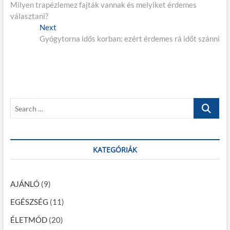
Milyen trapézlemez fajták vannak és melyiket érdemes
r
e
választani?
e
j
Next
v
N
Gyógytorna idős korban: ezért érdemes rá időt szánni
i
e
e
o
x
g
u
t
s
p
y
p
o
z
o
s
S
é
s
t
e
t
:
s
a
:
r
n
c
KATEGÓRIÁK
a
h
…
v
AJÁNLÓ
(9)
i
EGÉSZSÉG
(11)
g
ÉLETMÓD
(20)
á