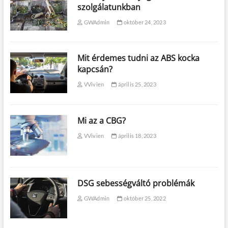
szolgálatunkban
GWAdmin
október 24, 2023
Mit érdemes tudni az ABS kocka
kapcsán?
VVivien
április 25, 2023
Mi az a CBG?
VVivien
április 18, 2023
DSG sebességváltó problémák
GWAdmin
október 25, 2022