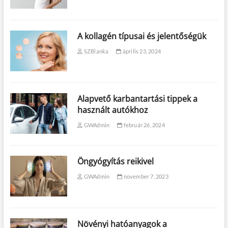
A kollagén típusai és jelentőségük
SZBlanka
április 23, 2024
Alapvető karbantartási tippek a
használt autókhoz
GWAdmin
február 26, 2024
Öngyógyítás reikivel
GWAdmin
november 7, 2023
Növényi hatóanyagok a