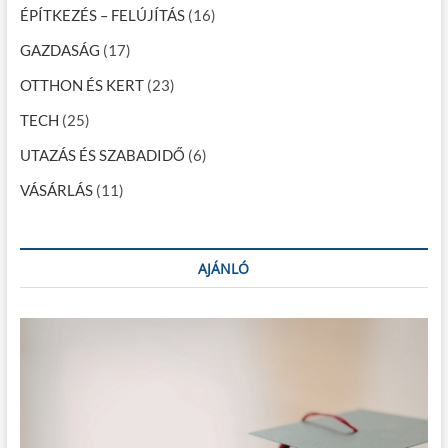
c
ÉPÍTKEZÉS – FELÚJÍTÁS
(16)
i
GAZDASÁG
(17)
ó
OTTHON ÉS KERT
(23)
TECH
(25)
UTAZÁS ÉS SZABADIDŐ
(6)
VÁSÁRLÁS
(11)
AJÁNLÓ