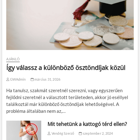
AJÁNLÓ
Így válassz a különböző ösztöndíjak közül
GWAdmin
március 31, 2026
Ha tanulsz, szakmát szeretnél szerezni, vagy egyszerűen
fejlődni szeretnél a választott területeden, akkor jó eséllyel
találkoztál már különböző ösztöndíjak lehetőségével. A
probléma általában nem az,…
Mit tehetünk a kattogó térd ellen?
Vendég Szerző
szeptember 2, 2024