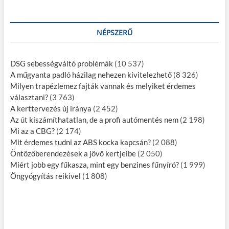
NÉPSZERŰ
DSG sebességváltó problémák
(10 537)
A műgyanta padló házilag nehezen kivitelezhető
(8 326)
Milyen trapézlemez fajták vannak és melyiket érdemes
választani?
(3 763)
A kerttervezés új iránya
(2 452)
Az út kiszámíthatatlan, de a profi autómentés nem
(2 198)
Mi az a CBG?
(2 174)
Mit érdemes tudni az ABS kocka kapcsán?
(2 088)
Öntözőberendezések a jövő kertjeibe
(2 050)
Miért jobb egy fűkasza, mint egy benzines fűnyíró?
(1 999)
Öngyógyítás reikivel
(1 808)