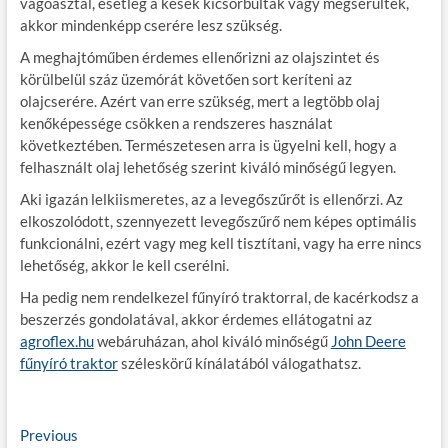
vágóasztal, esetleg a kések kicsorbultak vagy megsérültek,
akkor mindenképp cserére lesz szükség.
A meghajtóműben érdemes ellenőrizni az olajszintet és
körülbelül száz üzemórát követően sort keríteni az
olajcserére. Azért van erre szükség, mert a legtöbb olaj
kenőképessége csökken a rendszeres használat
következtében. Természetesen arra is ügyelni kell, hogy a
felhasznált olaj lehetőség szerint kiváló minőségű legyen.
Aki igazán lelkiismeretes, az a levegőszűrőt is ellenőrzi. Az
elkoszolódott, szennyezett levegőszűrő nem képes optimális
funkcionálni, ezért vagy meg kell tisztítani, vagy ha erre nincs
lehetőség, akkor le kell cserélni.
Ha pedig nem rendelkezel fűnyíró traktorral, de kacérkodsz a
beszerzés gondolatával, akkor érdemes ellátogatni az
agroflex.hu
webáruházan, ahol kiváló minőségű
John Deere
fűnyíró traktor
széleskörű kínálatából válogathatsz.
B
Previous
P