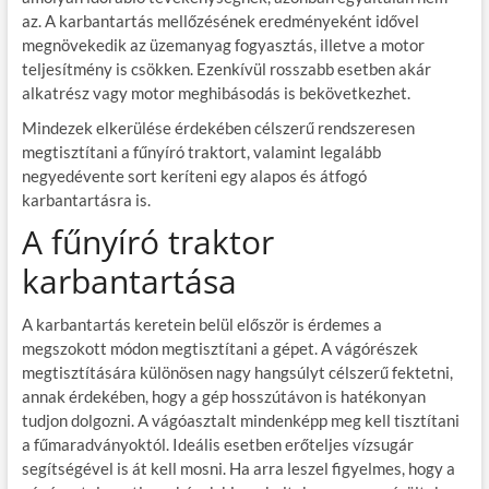
az. A karbantartás mellőzésének eredményeként idővel
megnövekedik az üzemanyag fogyasztás, illetve a motor
teljesítmény is csökken. Ezenkívül rosszabb esetben akár
alkatrész vagy motor meghibásodás is bekövetkezhet.
Mindezek elkerülése érdekében célszerű rendszeresen
megtisztítani a fűnyíró traktort, valamint legalább
negyedévente sort keríteni egy alapos és átfogó
karbantartásra is.
A fűnyíró traktor
karbantartása
A karbantartás keretein belül először is érdemes a
megszokott módon megtisztítani a gépet. A vágórészek
megtisztítására különösen nagy hangsúlyt célszerű fektetni,
annak érdekében, hogy a gép hosszútávon is hatékonyan
tudjon dolgozni. A vágóasztalt mindenképp meg kell tisztítani
a fűmaradványoktól. Ideális esetben erőteljes vízsugár
segítségével is át kell mosni. Ha arra leszel figyelmes, hogy a