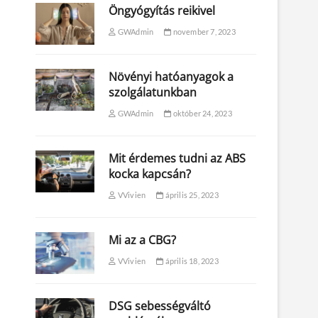
Öngyógyítás reikivel
GWAdmin
november 7, 2023
Növényi hatóanyagok a
szolgálatunkban
GWAdmin
október 24, 2023
Mit érdemes tudni az ABS
kocka kapcsán?
VVivien
április 25, 2023
Mi az a CBG?
VVivien
április 18, 2023
DSG sebességváltó