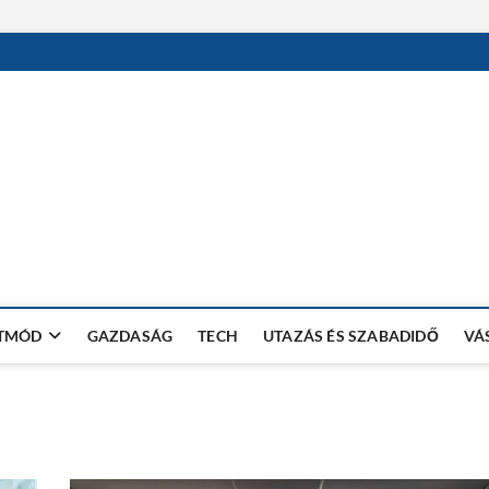
RW SHOP BLOG
VÁSÁRLÁSI TIPPEK, TRÜKKÖK
ETMÓD
GAZDASÁG
TECH
UTAZÁS ÉS SZABADIDŐ
VÁ