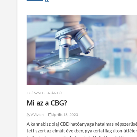
s
ú
l
y
m
e
l
l
é
n
n
y
e
l
v
a
l
EGÉSZSÉG
AJÁNLÓ
ó
Mi az a CBG?
e
d
z
VVivien
április 18, 2023
é
A kannabisz olaj CBD hatóanyaga hatalmas népszerűs
s
tett szert az elmúlt években, gyakorlatilag úton-útféle
e
l