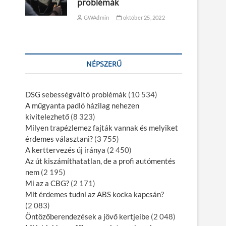
problémák
GWAdmin
október 25, 2022
NÉPSZERŰ
DSG sebességváltó problémák
(10 534)
A műgyanta padló házilag nehezen
kivitelezhető
(8 323)
Milyen trapézlemez fajták vannak és melyiket
érdemes választani?
(3 755)
A kerttervezés új iránya
(2 450)
Az út kiszámíthatatlan, de a profi autómentés
nem
(2 195)
Mi az a CBG?
(2 171)
Mit érdemes tudni az ABS kocka kapcsán?
(2 083)
Öntözőberendezések a jövő kertjeibe
(2 048)