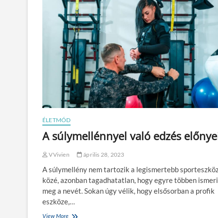
ÉLETMÓD
A súlymellénnyel való edzés előnye
VVivien
április 28, 2023
A súlymellény nem tartozik a legismertebb sporteszkö
közé, azonban tagadhatatlan, hogy egyre többen ismer
meg a nevét. Sokan úgy vélik, hogy elsősorban a profik
eszköze,…
View More
A