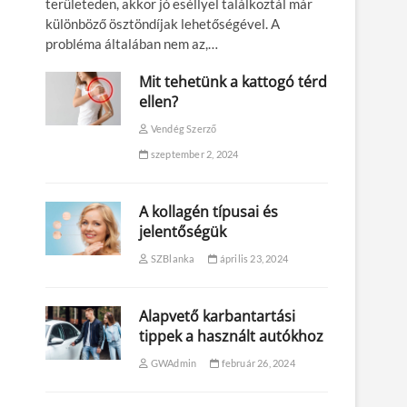
területeden, akkor jó eséllyel találkoztál már
különböző ösztöndíjak lehetőségével. A
probléma általában nem az,…
Mit tehetünk a kattogó térd
ellen?
Vendég Szerző
szeptember 2, 2024
A kollagén típusai és
jelentőségük
SZBlanka
április 23, 2024
Alapvető karbantartási
tippek a használt autókhoz
GWAdmin
február 26, 2024