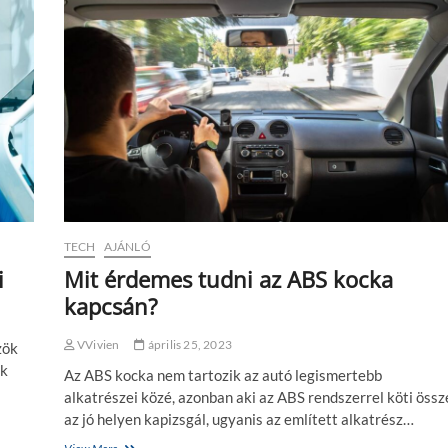
TECH
AJÁNLÓ
i
Mit érdemes tudni az ABS kocka
kapcsán?
VVivien
április 25, 2023
zök
ik
Az ABS kocka nem tartozik az autó legismertebb
alkatrészei közé, azonban aki az ABS rendszerrel köti össz
az jó helyen kapizsgál, ugyanis az említett alkatrész…