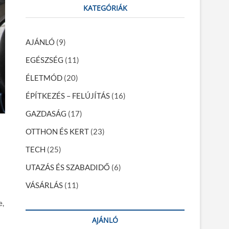
r
KATEGÓRIÁK
c
h
…
AJÁNLÓ
(9)
EGÉSZSÉG
(11)
ÉLETMÓD
(20)
ÉPÍTKEZÉS – FELÚJÍTÁS
(16)
GAZDASÁG
(17)
OTTHON ÉS KERT
(23)
TECH
(25)
UTAZÁS ÉS SZABADIDŐ
(6)
VÁSÁRLÁS
(11)
e,
AJÁNLÓ