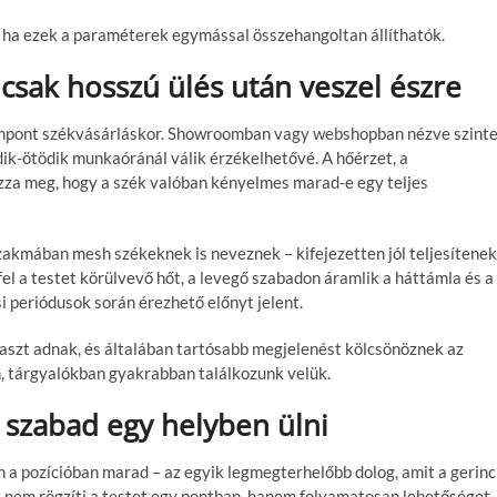
et, ha ezek a paraméterek egymással összehangoltan
állíthatók
.
 csak hosszú ülés után veszel észre
empont székvásárláskor. Showroomban vagy webshopban nézve szint
ik-ötödik munkaóránál válik érzékelhetővé. A hőérzet, a
zza meg, hogy a szék valóban kényelmes marad-e egy teljes
akmában mesh székeknek is neveznek – kifejezetten jól teljesítenek
el a testet körülvevő hőt, a levegő szabadon áramlik a háttámla és a
i periódusok során érezhető előnyt jelent.
szt adnak, és általában tartósabb megjelenést kölcsönöznek az
, tárgyalókban gyakrabban találkozunk velük.
szabad egy helyben ülni
 a pozícióban marad – az egyik legmegterhelőbb dolog, amit a gerinc
ék nem rögzíti a testet egy pontban, hanem folyamatosan lehetőséget