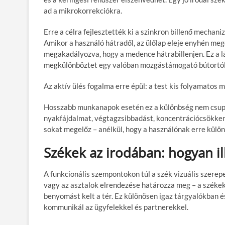
ad a mikrokorrekciókra.
Erre a célra fejlesztették ki a
szinkron billenő mechani
Amikor a használó hátradől, az ülőlap eleje enyhén meg
megakadályozva, hogy a medence hátrabillenjen. Ez a l
megkülönböztet egy valóban mozgástámogató bútortó
Az
aktív ülés
fogalma erre épül: a test kis folyamatos 
Hosszabb munkanapok esetén ez a különbség nem csupán
nyakfájdalmat, végtagzsibbadást, koncentrációcsökken
sokat megelőz – anélkül, hogy a használónak erre külön 
Székek az irodában: hogyan i
A funkcionális szempontokon túl a
szék vizuális szere
vagy az asztalok elrendezése határozza meg – a székek 
benyomást kelt a tér. Ez különösen igaz tárgyalókban é
kommunikál az ügyfelekkel és partnerekkel.