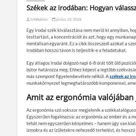
Székek az irodában: Hogyan válass
GWAdmin
június 23, 2026
Egy irodai szék kiválasztása nem merül ki annyiban, ho
testtartást, a koncentrációt és azt, hogy egy munkanap
mentálisan egyaránt. Ez a cikk összeszedi azokat a s
irodában hosszú távon is teljesítik-e a feladatukat.
Egy átlagos irodai dolgozó napi
6-8 órát
tölt ülő pozíci
bútor határozza meg. Ehhez képest a legtöbb székvásárl
más szempont figyelembevétele nélkül. A
székek az ir
munkakörnyezet legmeghatározóbb komponensei, amely
Amit az ergonómia valójában 
Az
ergonómia
szó sokszor megjelenik a székkatalógusok
Egyszerűen fogalmazva: az ergonómia az ember és a 
tehát nem egyszerűen kényelmes – hanem
úgy van kia
izmokra és az ízületekre nehezedő terhelést, és hosszú ü