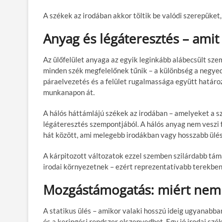
A székek az irodában akkor töltik be valódi szerepük
Anyag és légáteresztés – amit
Az
ülőfelület anyaga
az egyik leginkább alábecsült sz
minden szék megfelelőnek tűnik – a különbség a negyed
páraelvezetés és a felület rugalmassága együtt határo
munkanapon át.
A
hálós háttámlájú székek az irodában
– amelyeket a sz
légáteresztés szempontjából. A hálós anyag nem veszi f
hát között, ami melegebb irodákban vagy hosszabb ülés
A
kárpitozott változatok
ezzel szemben szilárdabb táma
irodai környezetnek – ezért reprezentatívabb terekben
Mozgástámogatás: miért nem 
A
statikus ülés
– amikor valaki hosszú ideig ugyanabban
és a keringési rendszer elszenvedhet. Egy jó irodai sz