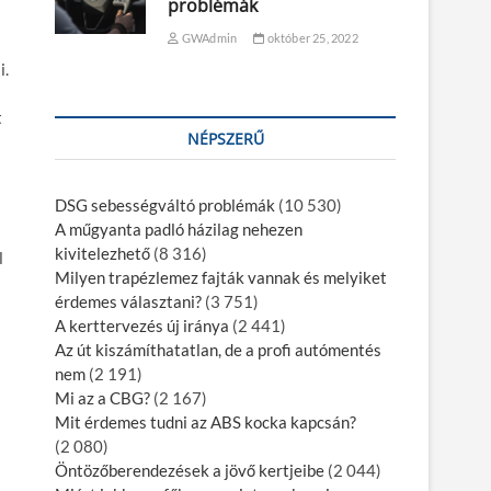
problémák
GWAdmin
október 25, 2022
i.
t
NÉPSZERŰ
DSG sebességváltó problémák
(10 530)
A műgyanta padló házilag nehezen
kivitelezhető
(8 316)
l
Milyen trapézlemez fajták vannak és melyiket
érdemes választani?
(3 751)
A kerttervezés új iránya
(2 441)
Az út kiszámíthatatlan, de a profi autómentés
nem
(2 191)
Mi az a CBG?
(2 167)
Mit érdemes tudni az ABS kocka kapcsán?
(2 080)
Öntözőberendezések a jövő kertjeibe
(2 044)