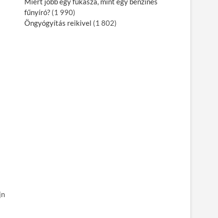
Miért jobb egy fűkasza, mint egy benzines
fűnyíró?
(1 990)
Öngyógyítás reikivel
(1 802)
jn