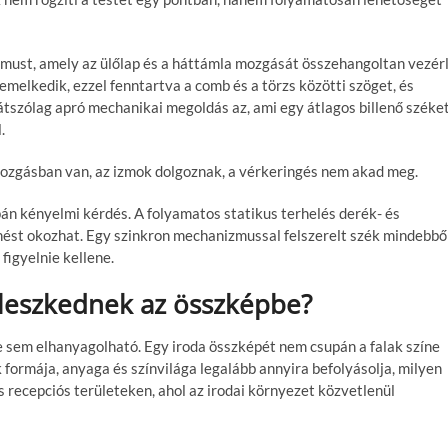
zmust
, amely az ülőlap és a háttámla mozgását összehangoltan vezérl
emelkedik, ezzel fenntartva a comb és a törzs közötti szöget, és
átszólag apró mechanikai megoldás az, ami egy átlagos billenő széke
l.
mozgásban van, az izmok dolgoznak, a vérkeringés nem akad meg.
 kényelmi kérdés. A folyamatos statikus terhelés derék- és
ést okozhat. Egy szinkron mechanizmussal felszerelt szék mindebbő
figyelnie kellene.
lleszkednek az összképbe?
pe sem elhanyagolható
. Egy iroda összképét nem csupán a falak színe
formája, anyaga és színvilága legalább annyira befolyásolja, milyen
s recepciós területeken, ahol az irodai környezet közvetlenül