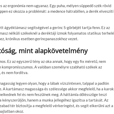
és az ergonómia nem ugyanaz
. Egy puha, mélyen süppedő szék rövid
pen ez okozza a problémát: a medence hátrabillen, a derék elveszíti
t ágyéktámasz segítségével a gerinc S-görbéjét tartja fenn. Ez az
sz nélküli székeknél a deréktáji izmok folyamatos statikus terhel
ghez, krónikus esetben gerincpanaszokhoz vezet.
atóság, mint alapkövetelmény
os. Ez az egyszerű tény az oka annak, hogy egy fix méretű, nem
pán kompromisszumos. A valóban
személyre szabható székek az
 és nem fordítva.
magasság
legyen olyan, hogy a lábak vízszintesen, talppal a padlón
e. A
kartámasz magassága és szélessége
akkor megfelelő, ha a karok
melkednek fel és nem feszülnek meg. A
háttámla dőlésszöge
teszi
a kényszerüljön, hanem a munka jellegéhez igazítsa a tartását. Az
abad tér biztosítja a megfelelő vérkeringést, és segít elkerülni azt a
hajlatban okoz.