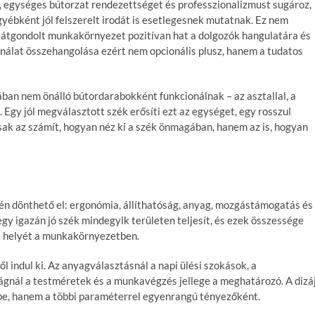
ult, egységes bútorzat rendezettséget és professzionalizmust sugároz,
ébként jól felszerelt irodát is esetlegesnek mutatnak. Ez nem
az átgondolt munkakörnyezet pozitívan hat a dolgozók hangulatára és
sználat összehangolása ezért nem opcionális plusz, hanem a
tudatos
dában nem önálló bútordarabokként funkcionálnak –
az asztallal, a
. Egy jól megválasztott szék erősíti ezt az egységet, egy rosszul
sak az számít, hogyan néz ki a szék önmagában, hanem az is, hogyan
én dönthető el:
ergonómia, állíthatóság, anyag, mozgástámogatás és
gy igazán jó szék mindegyik területen teljesít, és ezek összessége
a helyét a munkakörnyezetben.
ől
indul ki. Az anyagválasztásnál a napi ülési szokások, a
gnál a testméretek és a munkavégzés jellege a meghatározó. A dizá
be, hanem a többi paraméterrel egyenrangú tényezőként.