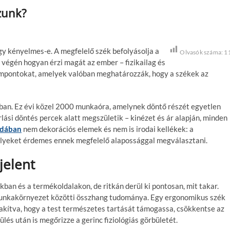
zunk?
gy kényelmes-e. A megfelelő szék befolyásolja a
Olvasók száma:
1
 végén hogyan érzi magát az ember – fizikailag és
zempontokat, amelyek valóban meghatározzák, hogy a székek az
óban. Ez évi közel 2000 munkaóra, amelynek döntő részét egyetlen
ási döntés percek alatt megszületik – kinézet és ár alapján, minden
odában
nem dekorációs elemek és nem is irodai kellékek: a
eket érdemes ennek megfelelő alapossággal megválasztani.
jelent
ban és a termékoldalakon, de ritkán derül ki pontosan, mit takar.
munkakörnyezet közötti összhang tudománya. Egy ergonomikus szék
lakítva, hogy a test természetes tartását támogassa
, csökkentse az
lés után is megőrizze a gerinc fiziológiás görbületét.