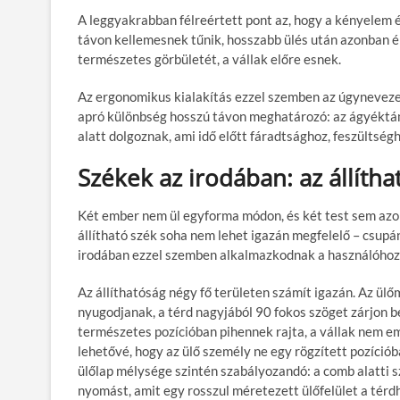
A leggyakrabban félreértett pont az, hogy
a kényelem 
távon kellemesnek tűnik, hosszabb ülés után azonban ép
természetes görbületét, a vállak előre esnek.
Az ergonomikus kialakítás ezzel szemben az úgynevezet
apró különbség hosszú távon meghatározó: az ágyéktáma
alatt dolgoznak, ami idő előtt fáradtsághoz, feszültsé
Székek az irodában: az állíth
Két ember nem ül egyforma módon, és két test sem azon
állítható szék soha nem lehet igazán megfelelő – csu
irodában
ezzel szemben alkalmazkodnak a használóhoz,
Az
állíthatóság
négy fő területen számít igazán. Az
ülő
nyugodjanak, a térd nagyjából 90 fokos szöget zárjon b
természetes pozícióban pihennek rajta, a vállak nem e
lehetővé, hogy az ülő személy ne egy rögzített pozíciób
ülőlap mélysége
szintén szabályozandó: a comb alatti sz
nyomást, amit egy rosszul méretezett ülőfelület a térd