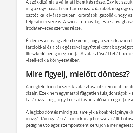
A
szék dizájnja
a vállalati identitás része. Egy letiszt
míg az egymással nem harmonizáló darabok még egy egy
esztétikai elvárás csupán: kutatások igazolják, hogy 
teljesítményére is. A szín, a formavilág és az anyagha
irodatervezés
szerves része.
Érdemes azt is figyelembe venni, hogy a székek az iro
tárolókkal és a tér egészével együtt alkotnak egységet
illeszkedő pedig megbontja. A választásnál tehát nemc
viselkedik a környezetében.
Mire figyelj, mielőtt döntesz?
A megfelelő irodai szék kiválasztása öt szempont ment
dizájn
. Ezek nem egymástól független tulajdonságok – e
határozza meg, hogy hosszú távon valóban megállja-e 
A legjobb döntés mindig az, amelyik a
konkrét igényekb
mozgástámogatásnál a munkanap hossza, az állíthatósá
pedig ne utólagos szempontként kerüljön a mérlegelés