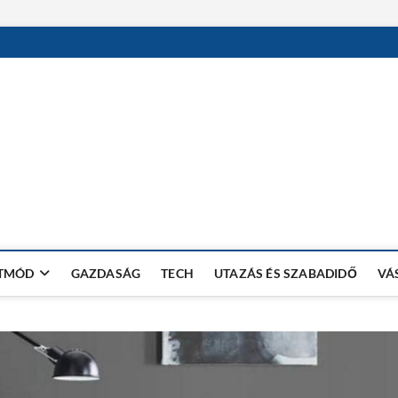
RW SHOP BLOG
VÁSÁRLÁSI TIPPEK, TRÜKKÖK
ETMÓD
GAZDASÁG
TECH
UTAZÁS ÉS SZABADIDŐ
VÁ