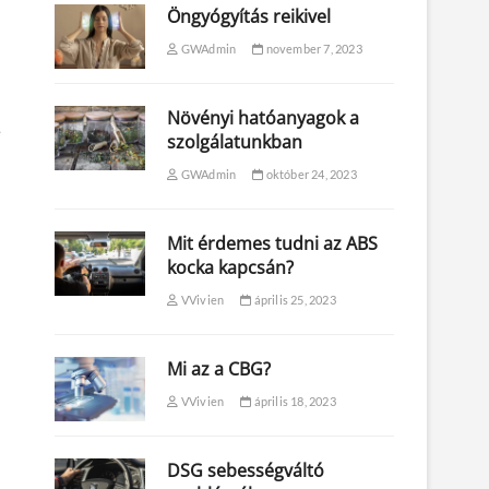
Öngyógyítás reikivel
GWAdmin
november 7, 2023
Növényi hatóanyagok a
e
szolgálatunkban
GWAdmin
október 24, 2023
Mit érdemes tudni az ABS
kocka kapcsán?
VVivien
április 25, 2023
Mi az a CBG?
VVivien
április 18, 2023
DSG sebességváltó