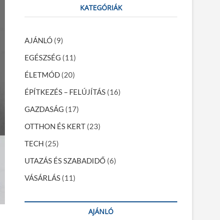
r
KATEGÓRIÁK
c
h
…
AJÁNLÓ
(9)
EGÉSZSÉG
(11)
ÉLETMÓD
(20)
ÉPÍTKEZÉS – FELÚJÍTÁS
(16)
GAZDASÁG
(17)
OTTHON ÉS KERT
(23)
TECH
(25)
UTAZÁS ÉS SZABADIDŐ
(6)
VÁSÁRLÁS
(11)
AJÁNLÓ