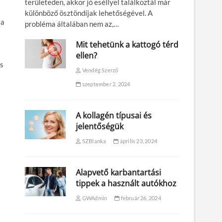
területeden, akkor jó eséllyel találkoztál már
különböző ösztöndíjak lehetőségével. A
 a
probléma általában nem az,…
Mit tehetünk a kattogó térd
ellen?
és
Vendég Szerző
szeptember 2, 2024
A kollagén típusai és
jelentőségük
SZBlanka
április 23, 2024
Alapvető karbantartási
tippek a használt autókhoz
GWAdmin
február 26, 2024