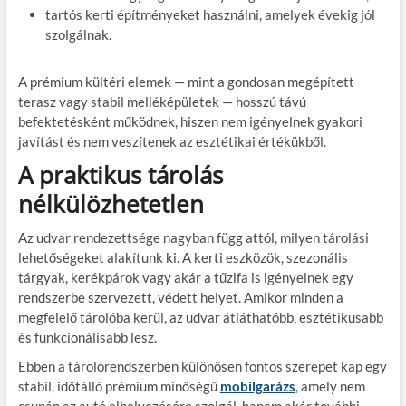
tartós kerti építményeket használni, amelyek évekig jól
szolgálnak.
A prémium kültéri elemek — mint a gondosan megépített
terasz vagy stabil melléképületek — hosszú távú
befektetésként működnek, hiszen nem igényelnek gyakori
javítást és nem veszítenek az esztétikai értékükből.
A praktikus tárolás
nélkülözhetetlen
Az udvar rendezettsége nagyban függ attól, milyen tárolási
lehetőségeket alakítunk ki. A kerti eszközök, szezonális
tárgyak, kerékpárok vagy akár a tűzifa is igényelnek egy
rendszerbe szervezett, védett helyet. Amikor minden a
megfelelő tárolóba kerül, az udvar átláthatóbb, esztétikusabb
és funkcionálisabb lesz.
Ebben a tárolórendszerben különösen fontos szerepet kap egy
stabil, időtálló prémium minőségű
mobilgarázs
, amely nem