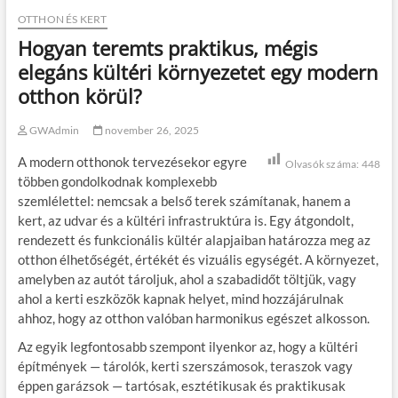
OTTHON ÉS KERT
Hogyan teremts praktikus, mégis
elegáns kültéri környezetet egy modern
otthon körül?
GWAdmin
november 26, 2025
A modern otthonok tervezésekor egyre
Olvasók száma:
448
többen gondolkodnak komplexebb
szemlélettel: nemcsak a belső terek számítanak, hanem a
kert, az udvar és a kültéri infrastruktúra is. Egy átgondolt,
rendezett és funkcionális kültér alapjaiban határozza meg az
otthon élhetőségét, értékét és vizuális egységét. A környezet,
amelyben az autót tároljuk, ahol a szabadidőt töltjük, vagy
ahol a kerti eszközök kapnak helyet, mind hozzájárulnak
ahhoz, hogy az otthon valóban harmonikus egészet alkosson.
Az egyik legfontosabb szempont ilyenkor az, hogy a kültéri
építmények — tárolók, kerti szerszámosok, teraszok vagy
éppen garázsok — tartósak, esztétikusak és praktikusak