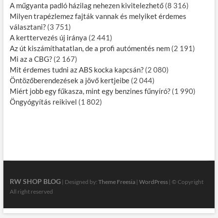
A műgyanta padló házilag nehezen kivitelezhető
(8 316)
Milyen trapézlemez fajták vannak és melyiket érdemes
választani?
(3 751)
A kerttervezés új iránya
(2 441)
Az út kiszámíthatatlan, de a profi autómentés nem
(2 191)
Mi az a CBG?
(2 167)
Mit érdemes tudni az ABS kocka kapcsán?
(2 080)
Öntözőberendezések a jövő kertjeibe
(2 044)
Miért jobb egy fűkasza, mint egy benzines fűnyíró?
(1 990)
Öngyógyítás reikivel
(1 802)
RW SHOP BLOG
| Designed by:
Theme Freesia
|
WordPress
| © Copyright
All right reserved