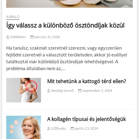
AJÁNLÓ
Így válassz a különböző ösztöndíjak közül
GWAdmin
március 31, 2026
Ha tanulsz, szakmát szeretnél szerezni, vagy egyszerűen
fejlődni szeretnél a választott területeden, akkor jó eséllyel
találkoztál már különböző ösztöndíjak lehetőségével. A
probléma általában nem az,…
Mit tehetünk a kattogó térd ellen?
Vendég Szerző
szeptember 2, 2024
A kollagén típusai és jelentőségük
SZBlanka
április 23, 2024