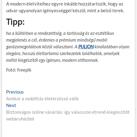
A modern életvitelhez egyre inkább hozzátartozik, hogy az
udvar ugyanolyan igényességgel készül, mint a belső terek.
Tipp:
ha a kültérben a rendezettség, a tartósság és az esztétikus
megjelenés a cél, érdemes a prémium minőségű mobil
garázsmegoldások közül választani. A
PULION
kínálatában olyan
elegáns, hosszú élettartamú szerkezetek találhatók, amelyek
méltó kiegészítői egy igényes, modern otthonnak.
Fotó: freepik
B
Previous
P
Amikor a mobilitás életérzéssé válik
r
e
Next
N
e
j
Biztonságos online vásárlás: így válasszon étrend-kiegészítőt
e
v
webáruházból
x
i
e
t
o
g
p
u