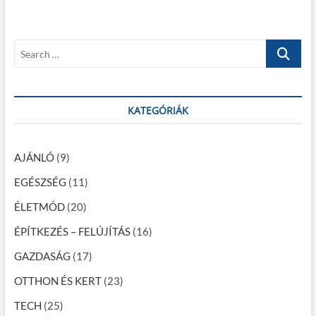
o
s
y
s
p
z
t
o
S
é
:
s
e
t
s
a
:
r
n
c
KATEGÓRIÁK
a
h
…
v
AJÁNLÓ
(9)
i
EGÉSZSÉG
(11)
g
ÉLETMÓD
(20)
á
c
ÉPÍTKEZÉS – FELÚJÍTÁS
(16)
i
GAZDASÁG
(17)
ó
OTTHON ÉS KERT
(23)
TECH
(25)