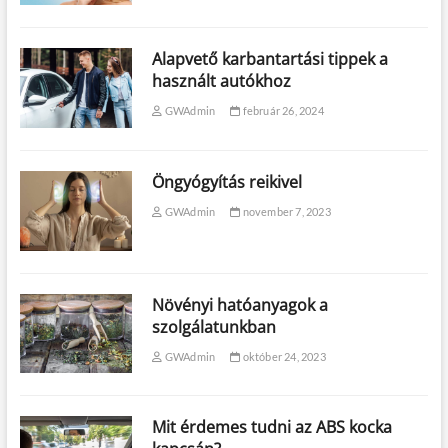
Alapvető karbantartási tippek a
használt autókhoz
GWAdmin
február 26, 2024
Öngyógyítás reikivel
GWAdmin
november 7, 2023
Növényi hatóanyagok a
szolgálatunkban
GWAdmin
október 24, 2023
Mit érdemes tudni az ABS kocka