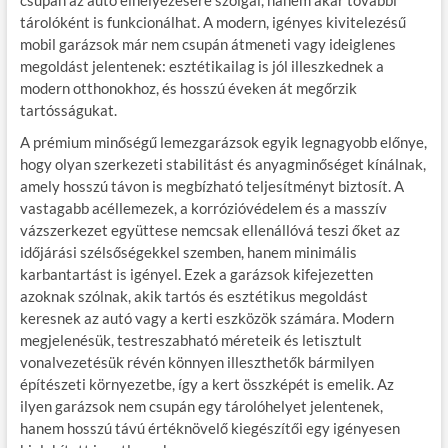
csupán az autó elhelyezésére szolgál, hanem akár további
tárolóként is funkcionálhat. A modern, igényes kivitelezésű
mobil garázsok már nem csupán átmeneti vagy ideiglenes
megoldást jelentenek: esztétikailag is jól illeszkednek a
modern otthonokhoz, és hosszú éveken át megőrzik
tartósságukat.
A prémium minőségű lemezgarázsok egyik legnagyobb előnye,
hogy olyan szerkezeti stabilitást és anyagminőséget kínálnak,
amely hosszú távon is megbízható teljesítményt biztosít. A
vastagabb acéllemezek, a korrózióvédelem és a masszív
vázszerkezet együttese nemcsak ellenállóvá teszi őket az
időjárási szélsőségekkel szemben, hanem minimális
karbantartást is igényel. Ezek a garázsok kifejezetten
azoknak szólnak, akik tartós és esztétikus megoldást
keresnek az autó vagy a kerti eszközök számára. Modern
megjelenésük, testreszabható méreteik és letisztult
vonalvezetésük révén könnyen illeszthetők bármilyen
építészeti környezetbe, így a kert összképét is emelik. Az
ilyen garázsok nem csupán egy tárolóhelyet jelentenek,
hanem hosszú távú értéknövelő kiegészítői egy igényesen