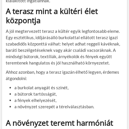
kialakított ingatlannak.
A terasz mint a kültéri élet
központja
A jól megtervezett terasz a kültér egyik legfontosabb eleme.
Egy esztétikus, időjárásálló burkolattal ellátott terasz igazi
szabadidős központtá válhat: helyet adhat reggeli kávéknak,
baráti beszélgetéseknek vagy akár családi vacsoráknak. A
minőségi bútorok, textíliák, árnyékolók és fények együtt
teremtenek hangulatos és jól használható környezetet.
Ahhoz azonban, hogy a terasz igazán élhető legyen, érdemes
átgondolni:
a burkolat anyagát és színét,
a bútorok tartósságát,
a fények elhelyezését,
a növényzet szerepét a térelválasztásban.
A növényzet teremt harmóniát