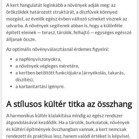
A kert hangulatát leginkább a növények adják meg: az
örökzöldek határozott struktúrát, a díszfüvek könnyed
mozgást, az évelők egész évben változó színeket visznek az
udvarba. A növények segítenek abban is, hogy a különféle
épített elemek — terasz, tárolók, felhajtó — egységes egésszé
álljanak össze.
Az optimális növényválasztásnál érdemes figyelni:
a napfényviszonyokra,
a növények végleges méretére,
a kertben betöltött funkciójukra (árnyékolás, takarás,
díszítés),
a karbantartási igényre.
A stílusos kültér titka az összhang
A harmonikus kültér kialakítása mindig az egész rendszer
átgondolásával kezdődik. Ha a tárolók, burkolatok, növények
és kültéri építmények összhangban vannak, a kert nemcsak
rendezett és praktikus lesz, hanem valódi értéket is képvisel.