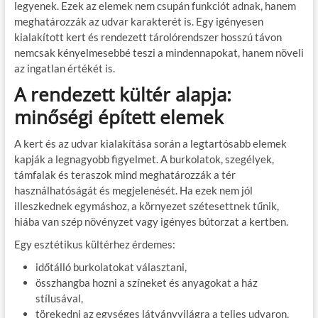
legyenek. Ezek az elemek nem csupán funkciót adnak, hanem
meghatározzák az udvar karakterét is. Egy igényesen
kialakított kert és rendezett tárolórendszer hosszú távon
nemcsak kényelmesebbé teszi a mindennapokat, hanem növeli
az ingatlan értékét is.
A rendezett kültér alapja:
minőségi épített elemek
A kert és az udvar kialakítása során a legtartósabb elemek
kapják a legnagyobb figyelmet. A burkolatok, szegélyek,
támfalak és teraszok mind meghatározzák a tér
használhatóságát és megjelenését. Ha ezek nem jól
illeszkednek egymáshoz, a környezet szétesettnek tűnik,
hiába van szép növényzet vagy igényes bútorzat a kertben.
Egy esztétikus kültérhez érdemes:
időtálló burkolatokat választani,
összhangba hozni a színeket és anyagokat a ház
stílusával,
törekedni az egységes látványvilágra a teljes udvaron,