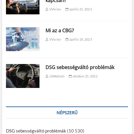
kapcsán?
VVivien
április 25, 2023
Mi az a CBG?
VVivien
április 18, 2023
DSG sebességváltó problémák
GWAdmin
október 25, 2022
NÉPSZERŰ
DSG sebességváltó problémák
(10 530)