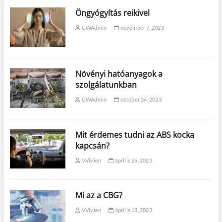
Öngyógyítás reikivel
GWAdmin
november 7, 2023
Növényi hatóanyagok a
szolgálatunkban
GWAdmin
október 24, 2023
Mit érdemes tudni az ABS kocka
kapcsán?
VVivien
április 25, 2023
Mi az a CBG?
VVivien
április 18, 2023