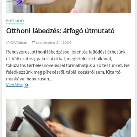
o
r
k
ö
ÉLETMÓD
z
m
Otthoni lábedzés: átfogó útmutató
ű
v
GWAdmin
szeptember 24, 2024
e
l
Rendszeres, otthoni lábedzéssel jelentős fejlődést érhetünk
ő
el. Változatos gyakorlatokkal, megfelelő technikával,
a
fokozatos terhelésnöveléssel formálhatjuk alsó testünket. Ne
t
feledkezzünk meg pihenésről, táplálkozásról sem. Kitartó
e
r
munkával hamarosan…
m
View More
O
é
t
s
t
h
h
o
o
z
n
a
i
m
l
o
á
t
b