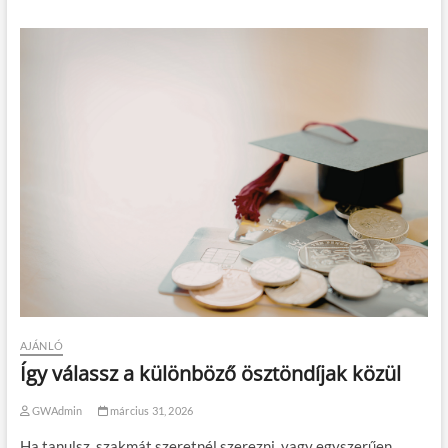
l
a
s
z
d
?
AJÁNLÓ
Így válassz a különböző ösztöndíjak közül
GWAdmin
március 31, 2026
Ha tanulsz, szakmát szeretnél szerezni, vagy egyszerűen