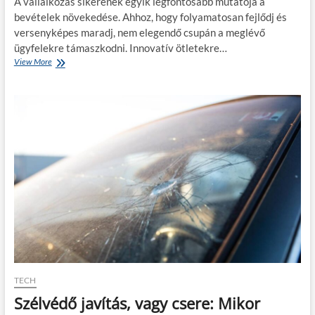
A vállalkozás sikerének egyik legfontosabb mutatója a
t
e
bevételek növekedése. Ahhoz, hogy folyamatosan fejlődj és
e
g
versenyképes maradj, nem elegendő csupán a meglévő
d
é
h
s
ügyfelekre támaszkodni. Innovatív ötletekre…
a
z
View More
N
t
é
ö
é
v
v
k
b
e
o
e
l
n
n
d
y
a
a
b
b
e
b
v
á
é
a
t
v
e
á
l
l
e
l
d
a
:
l
h
TECH
k
a
o
Szélvédő javítás, vagy csere: Mikor
t
z
é