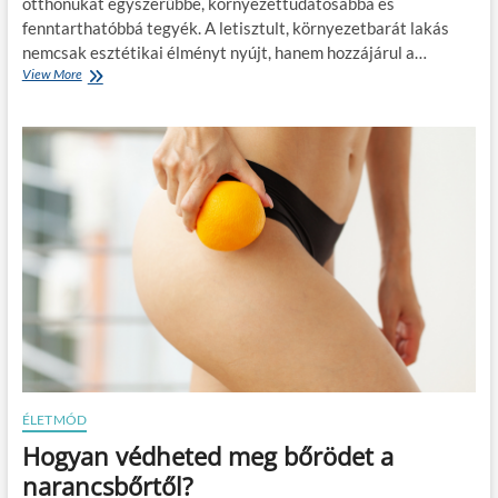
otthonukat egyszerűbbé, környezettudatosabbá és
h
fenntarthatóbbá tegyék. A letisztult, környezetbarát lakás
a
t
nemcsak esztétikai élményt nyújt, hanem hozzájárul a…
ó
View More
H
:
o
H
g
o
y
g
a
y
n
a
t
n
e
n
r
ö
e
v
m
e
t
l
s
i
ü
k
n
a
k
m
l
ű
e
ÉLETMÓD
a
t
Hogyan védheted meg bőrödet a
n
i
y
s
narancsbőrtől?
a
z