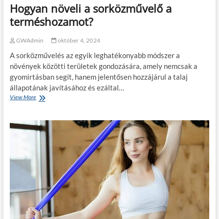
Hogyan növeli a sorközművelő a
é
r
h
k
ö
o
terméshozamot?
o
d
n
n
e
t
GWAdmin
október 4, 2024
y
t
?
s
a
A sorközművelés az egyik leghatékonyabb módszer a
á
n
növények közötti területek gondozására, amely nemcsak a
g
a
gyomirtásban segít, hanem jelentősen hozzájárul a talaj
á
r
t
a
állapotának javításához és ezáltal…
n
View More
H
c
o
s
g
b
y
ő
a
r
n
t
n
ő
ö
l
v
?
e
l
i
a
s