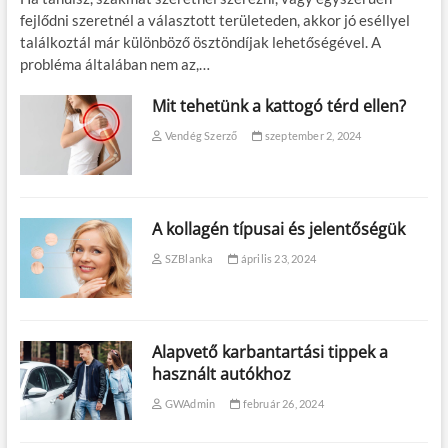
fejlődni szeretnél a választott területeden, akkor jó eséllyel
találkoztál már különböző ösztöndíjak lehetőségével. A
probléma általában nem az,…
Mit tehetünk a kattogó térd ellen?
Vendég Szerző
szeptember 2, 2024
A kollagén típusai és jelentőségük
SZBlanka
április 23, 2024
Alapvető karbantartási tippek a
használt autókhoz
GWAdmin
február 26, 2024