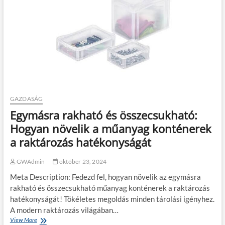
o
g
y
ü
t
ő
s
a
p
r
ó
GAZDASÁG
h
Egymásra rakható és összecsukható:
i
Hogyan növelik a műanyag konténerek
r
d
a raktározás hatékonyságát
e
t
GWAdmin
október 23, 2024
é
s
Meta Description: Fedezd fel, hogyan növelik az egymásra
t
rakható és összecsukható műanyag konténerek a raktározás
k
é
hatékonyságát! Tökéletes megoldás minden tárolási igényhez.
s
A modern raktározás világában…
z
View More
E