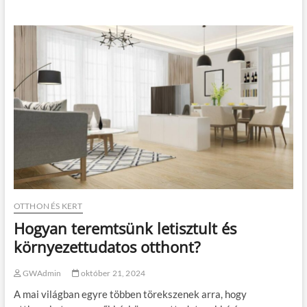
í
g
t
y
s
m
á
s
r
a
r
a
k
h
a
t
ó
é
s
ö
OTTHON ÉS KERT
s
Hogyan teremtsünk letisztult és
s
z
környezettudatos otthont?
e
c
GWAdmin
október 21, 2024
s
u
A mai világban egyre többen törekszenek arra, hogy
k