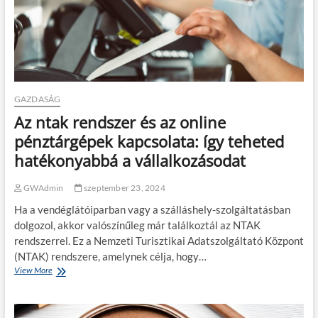
?
e
d
z
é
s
:
á
t
GAZDASÁG
f
Az ntak rendszer és az online
o
g
pénztárgépek kapcsolata: így teheted
ó
hatékonyabbá a vállalkozásodat
ú
t
m
GWAdmin
szeptember 23, 2024
u
Ha a vendéglátóiparban vagy a szálláshely-szolgáltatásban
t
a
dolgozol, akkor valószínűleg már találkoztál az NTAK
t
rendszerrel. Ez a Nemzeti Turisztikai Adatszolgáltató Központ
ó
(NTAK) rendszere, amelynek célja, hogy…
View More
A
z
n
t