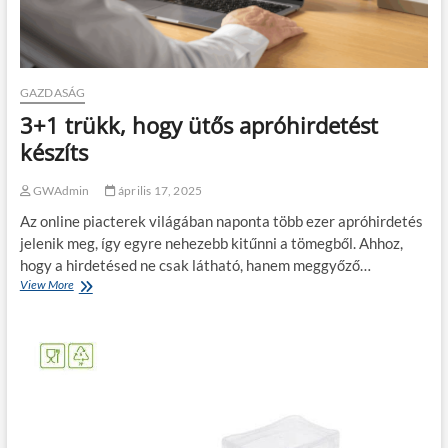
GAZDASÁG
3+1 trükk, hogy ütős apróhirdetést
készíts
GWAdmin
április 17, 2025
Az online piacterek világában naponta több ezer apróhirdetés
jelenik meg, így egyre nehezebb kitűnni a tömegből. Ahhoz,
hogy a hirdetésed ne csak látható, hanem meggyőző…
View More
3
+
1
t
r
ü
k
k
,
h