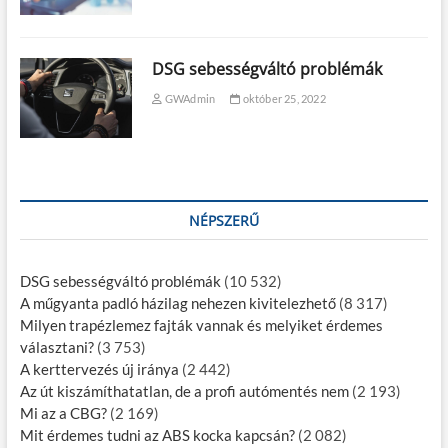
DSG sebességváltó problémák
GWAdmin
október 25, 2022
NÉPSZERŰ
DSG sebességváltó problémák
(10 532)
A műgyanta padló házilag nehezen kivitelezhető
(8 317)
Milyen trapézlemez fajták vannak és melyiket érdemes
választani?
(3 753)
A kerttervezés új iránya
(2 442)
Az út kiszámíthatatlan, de a profi autómentés nem
(2 193)
Mi az a CBG?
(2 169)
Mit érdemes tudni az ABS kocka kapcsán?
(2 082)