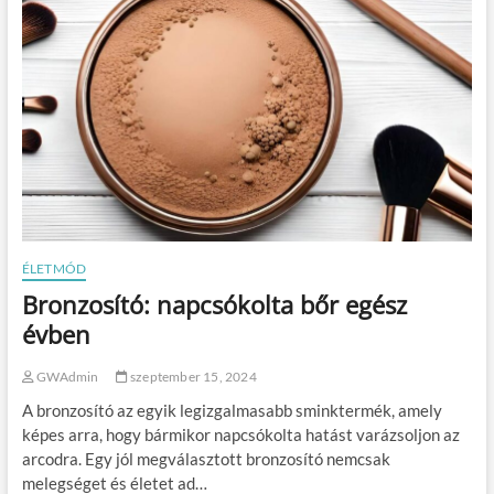
a
k
r
e
n
d
s
z
e
r
é
s
a
z
ÉLETMÓD
o
Bronzosító: napcsókolta bőr egész
n
l
évben
i
n
GWAdmin
szeptember 15, 2024
e
p
A bronzosító az egyik legizgalmasabb sminktermék, amely
é
képes arra, hogy bármikor napcsókolta hatást varázsoljon az
n
arcodra. Egy jól megválasztott bronzosító nemcsak
z
t
melegséget és életet ad…